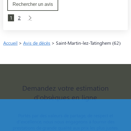
Rechercher un avis
1
2
Accueil
>
Avis de décès
>
Saint-Martin-lez-Tatinghem (62)
Demandez votre estimation
d'obsèques en ligne
Portés par des valeurs de partage, de respect et
d’excellence, nous nous engageons à fournir des
prestations de grande qualité aux prix les plus justes.