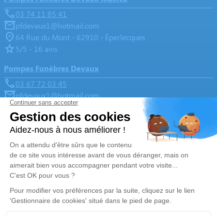
03 74 11 85 41
pfdevaux1@hotmail.com
64 Rue du Mont - 62910 - Éperlecques
5/5 - 16 avis
Pompes Funèbres Devaux
03 67 72 03 45
pfdevaux1@hotmail.com
13 Place Cotillon Belin (A côté de la mairie) - 62500 -
Saint-Martin-lez-Tatinghem
5/5 - 193 avis
Nos Services
Liens utiles
Organiser des obsèques
Avis de décès
Monuments funéraires
Demande de rendez-vous en
agence
Services aux familles
Nos réseaux sociaux
Mentions légales