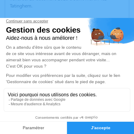
Tatinghem.
Nous vous invitons à utiliser cet espace pour laisser
vos condoléances, partager des photos souvenirs, une
anecdote ou exprimer vos pensées à travers des
poèmes ou des textes. Cet endroit est un lieu
d'expression dédié à honorer la mémoire de Jocelyne
KOWALSKI.
Un service de plantation d’arbre hommage est
disponible ici
.
Je rends hommage
Cérémonie civile
9
mardi 23 décembre 2025 à 12h30
Crématorium de Rety
Faire-part
Hommages
Rue Victor Hugo Rety