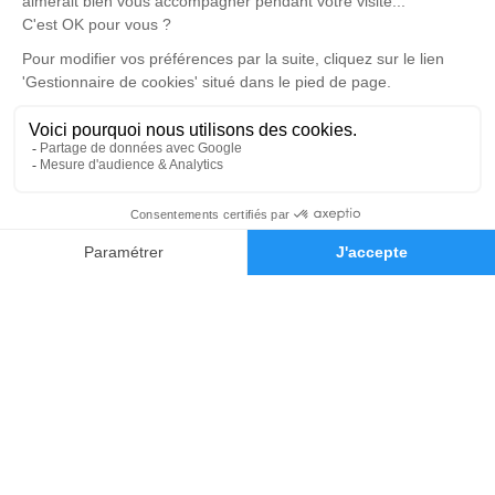
Pompes Funèbres Devaux
03 67 72 03 45
pfdevaux1@hotmail.com
13 Place Cotillon Belin (A côté de la mairie) - 62500 -
Saint-Martin-lez-Tatinghem
5/5 - 193 avis
Nos Services
Liens utiles
Organiser des obsèques
Avis de décès
Monuments funéraires
Demande de rendez-vous en
03 74 11 85 41
Demande de devis
agence
Services aux familles
Nos réseaux sociaux
Mentions légales
Politique de traitement des données personnelles
Politique d’utilisation des cookies
Gestionnaire de cookies
Zone d'intervention
Réalisation et référencement par