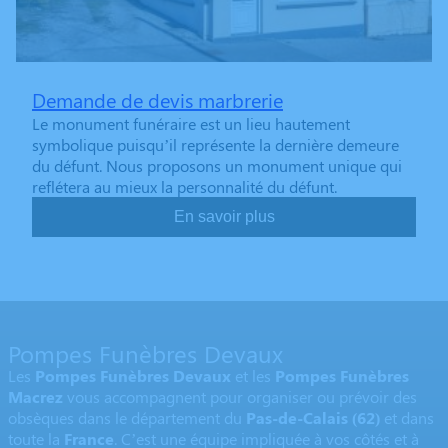
Demande de devis marbrerie
Le monument funéraire est un lieu hautement
symbolique puisqu’il représente la dernière demeure
du défunt. Nous proposons un monument unique qui
reflétera au mieux la personnalité du défunt.
En savoir plus
Pompes Funèbres Devaux
Les
Pompes Funèbres Devaux
et les
Pompes Funèbres
Macrez
vous accompagnent pour organiser ou prévoir des
obsèques dans le département du
Pas-de-Calais
(62)
et dans
toute la
France
. C’est une équipe impliquée à vos côtés et à