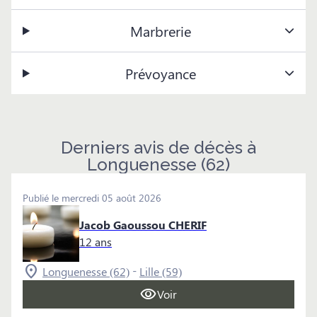
Marbrerie
Prévoyance
Derniers avis de décès à
Longuenesse (62)
Publié le mercredi 05 août 2026
Jacob Gaoussou CHERIF
12 ans
-
Longuenesse (62)
Lille (59)
Voir