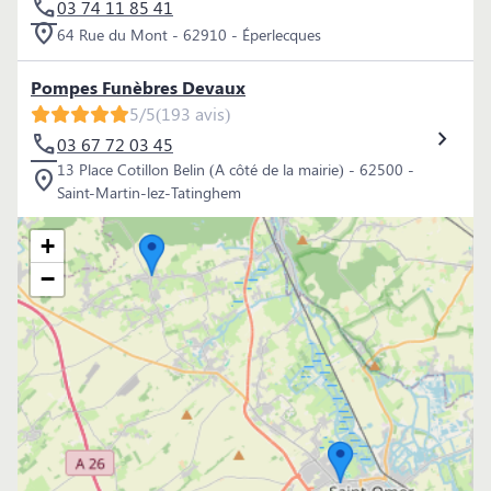
03 74 11 85 41
64 Rue du Mont - 62910 - Éperlecques
Pompes Funèbres Devaux
5/5
(193 avis)
03 67 72 03 45
13 Place Cotillon Belin (A côté de la mairie) - 62500 -
Saint-Martin-lez-Tatinghem
+
−