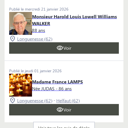
Publié le mercredi 21 janvier 2026
Monsieur Harold Louis Lowell Williams
WALKER
88 ans
Longuenesse (62)
Voir
Publié le jeudi 01 janvier 2026
Madame France LAMPS
Née JUDAS
- 86 ans
-
Longuenesse (62)
Helfaut (62)
Voir
Voir tous les avis de décès