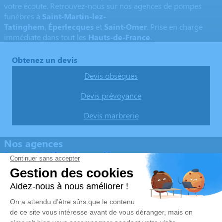
votre écoute. Retrouvez-nous sur nos agences de pompes
funèbres à
Saint-Martin-lez-
Tatinghem
,
Éperlecques
et
Saint-Omer
. Prise en charge
immédiate dans tout les
Hauts-de-France
.
Obtenez un devis
Devis obsèques
Devis prévoyance
Devis marbrerie
Nos agences
Pompes Funèbres Devaux Macrez
03 74 11 85 41
pfdevaux1@hotmail.com
64 Rue du Mont - 62910 - Éperlecques
5/5 - 16 avis