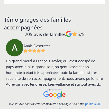
Témoignages des familles
accompagnées
209 avis de familles
5/5
Anais Desoutter
Un grand merci à François Xavier, qui c’est occupé de
N
papy avec le plus grand soin, sa gentillesse et son
D
humanité à était très appréciée, toute la famille est très
b
e
satisfaite de son accompagnement, nous avons pu lui dire
l
Aurevoir avec tendresse, bienveillance et surtout avec du
Mam
temps. Les petites attentions apportées, nous ont
L
beaucoup touchées. Alors merci infiniment à lui ainsi qu’à
son équipe. La famille desoutter
Tous les avis sont collectés et modérés par Google. Voir notre
politique de