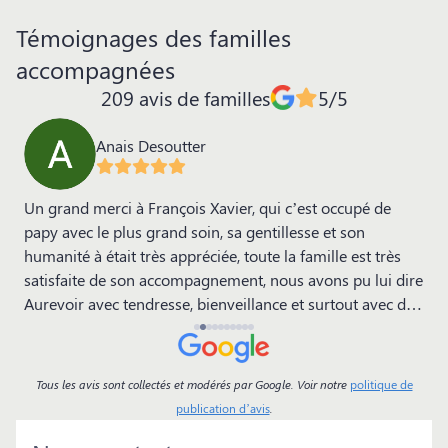
Témoignages des familles
accompagnées
209 avis de familles
5/5
Anais Desoutter
Un grand merci à François Xavier, qui c’est occupé de
N
papy avec le plus grand soin, sa gentillesse et son
D
humanité à était très appréciée, toute la famille est très
b
e
satisfaite de son accompagnement, nous avons pu lui dire
l
Aurevoir avec tendresse, bienveillance et surtout avec du
Mam
temps. Les petites attentions apportées, nous ont
L
beaucoup touchées. Alors merci infiniment à lui ainsi qu’à
son équipe. La famille desoutter
Tous les avis sont collectés et modérés par Google. Voir notre
politique de
publication d’avis
.