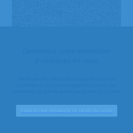
Demandez votre estimation
d'obsèques en ligne
Portés par des valeurs de partage, de respect et
d’excellence, nous nous engageons à fournir des
prestations de grande qualité aux prix les plus justes.
ÉTABLIR UNE DEMANDE DE DEVIS EN LIGNE