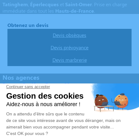
Tatinghem
,
Éperlecques
et
Saint-Omer
. Prise en charge
immédiate dans tout les
Hauts-de-France
.
Obtenez un devis
Devis obsèques
Devis prévoyance
Devis marbrerie
Nos agences
Pompes Funèbres Devaux Macrez
03 74 11 85 41
pfdevaux1@hotmail.com
64 Rue du Mont - 62910 - Éperlecques
5/5 - 16 avis
Pompes Funèbres Devaux