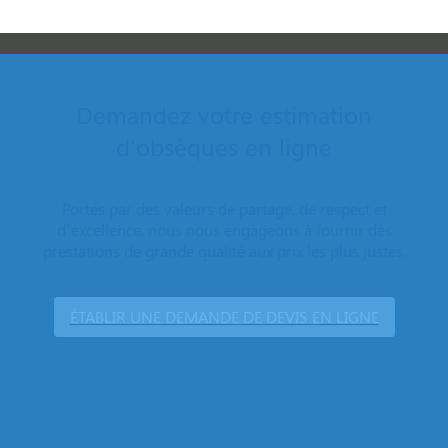
Demandez votre estimation
d'obsèques en ligne
Portés par des valeurs de partage, de respect et
d’excellence, nous nous engageons à fournir des
prestations de grande qualité aux prix les plus justes.
ÉTABLIR UNE DEMANDE DE DEVIS EN LIGNE