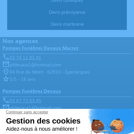
Devis prévoyance
Devis marbrerie
Nos agences
Pompes Funèbres Devaux Macrez
03 74 11 85 41
pfdevaux1@hotmail.com
64 Rue du Mont - 62910 - Éperlecques
5/5 - 16 avis
Pompes Funèbres Devaux
03 67 72 03 45
pfdevaux1@hotmail.com
13 Place Cotillon Belin (A côté de la mairie) - 62500 -
Saint-Martin-lez-Tatinghem
5/5 - 193 avis