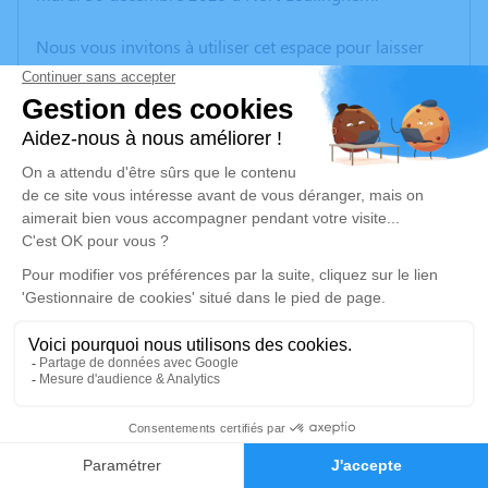
Nous vous invitons à utiliser cet espace pour laisser
vos condoléances, partager des photos souvenirs, une
anecdote ou exprimer vos pensées à travers des
poèmes ou des textes. Cet endroit est un lieu
d'expression dédié à honorer la mémoire de Yannick
LANNOYE.
Un service de plantation d’arbre hommage est
disponible ici
.
Je rends hommage
Cérémonie religieuse
mardi 13 janvier 2026 à 10h30
17
Église Saint Omer de Louches
62610 Louches
Faire-part
Hommages