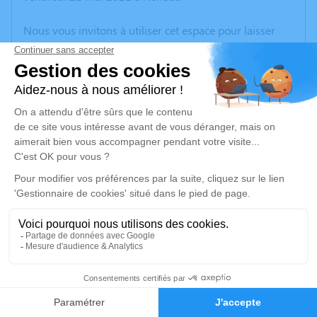
Nous vous invitons à utiliser cet espace pour laisser
vos condoléances, partager des photos souvenirs, une
anecdote ou exprimer vos pensées à travers des
poèmes ou des textes. Cet endroit est un lieu
d'expression dédié à honorer la mémoire de Renée
BERTHELEMY.
Un service de plantation d’arbre hommage est
disponible ici
.
Je rends hommage
Cérémonie religieuse
mercredi 26 mai 2021 à 14h30
1
Église Saint Nicolas de Moulle
62910 Moulle
Faire-part
Hommages