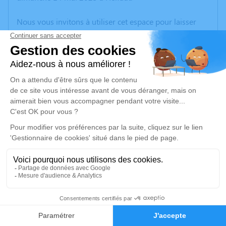
Nous vous invitons à utiliser cet espace pour laisser
vos condoléances, partager des photos souvenirs, une
anecdote ou exprimer vos pensées à travers des
poèmes ou des textes. Cet endroit est un lieu
d'expression dédié à honorer la mémoire de Raymond
LEPRETRE.
Un service de plantation d’arbre hommage est
disponible ici
.
Je rends hommage
Cérémonie civile
jeudi 18 mai 2023 à 09h00
6
Crématorium du Gra de Calais
590 Rue François Jacob
Faire-part
Hommages
62100 Calais