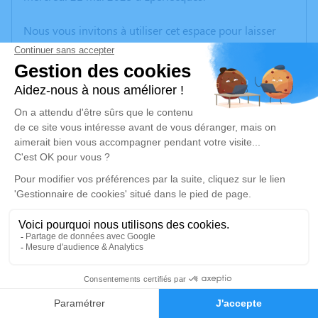
Nous vous invitons à utiliser cet espace pour laisser
vos condoléances, partager des photos souvenirs, une
anecdote ou exprimer vos pensées à travers des
poèmes ou des textes. Cet endroit est un lieu
d'expression dédié à honorer la mémoire d’Olivier
HEAMS.
Un service de plantation d’arbre hommage est
disponible ici
.
Je rends hommage
Cérémonie religieuse
mercredi 28 mai 2025 à 10h00
25
Église Saint Léger de Éperlecques
62910 Éperlecques
Faire-part
Hommages