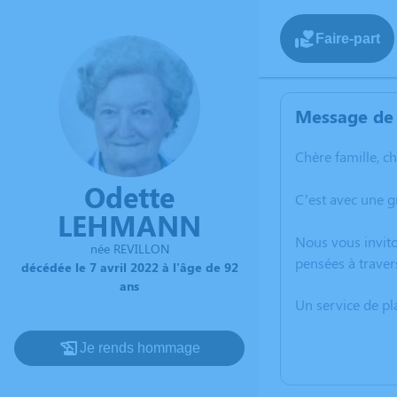
Faire-part
Message de 
Chère famille, c
Odette
C’est avec une 
LEHMANN
Nous vous invito
née REVILLON
pensées à traver
décédée le 7 avril 2022 à l'âge de 92
ans
Un service de p
Je rends hommage