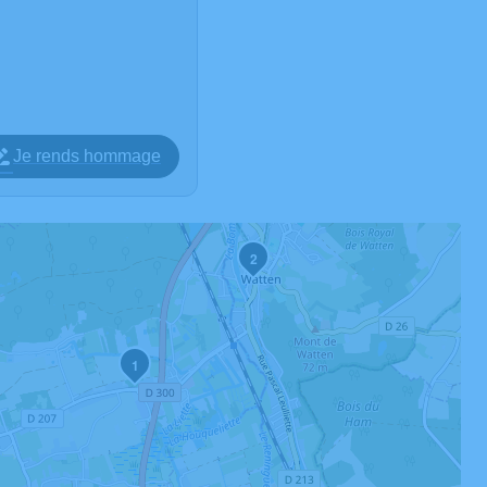
Je rends hommage
2
1