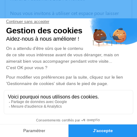
Nous vous invitons à utiliser cet espace pour laisser
vos condoléances, partager des photos souvenirs, une
anecdote ou exprimer vos pensées à travers des
poèmes ou des textes. Cet endroit est un lieu
d'expression dédié à honorer la mémoire de Muriel
LAMBERT.
Un service de plantation d’arbre hommage est
disponible ici
.
Je rends hommage
Cérémonie religieuse
samedi 28 décembre 2024 à 10h30
12
Église Saint Léger de Éperlecques
62910 Éperlecques
Faire-part
Hommages