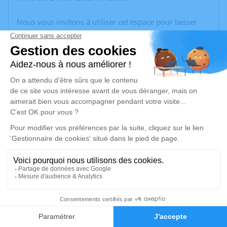
Nous vous invitons à utiliser cet espace pour laisser
vos condoléances, partager des photos souvenirs, une
anecdote ou exprimer vos pensées à travers des
poèmes ou des textes. Cet endroit est un lieu
d'expression dédié à honorer la mémoire de Monique
LOISEAU.
Un service de plantation d’arbre hommage est
disponible ici
.
Je rends hommage
Cérémonie religieuse
samedi 13 mai 2023 à 10h00
4
Église Saint Omer de Serques
62910 Serques
Faire-part
Hommages