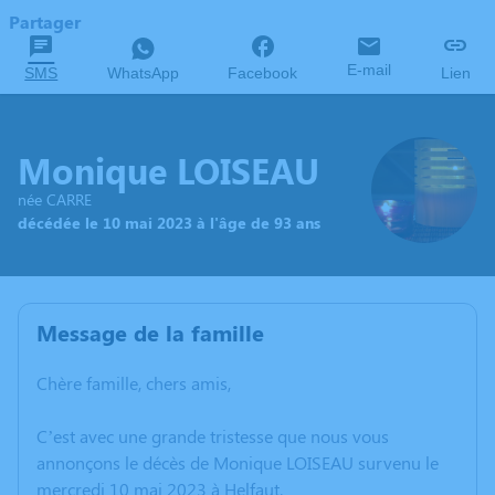
Partager
E-mail
SMS
WhatsApp
Facebook
Lien
Monique LOISEAU
née CARRE
décédée le 10 mai 2023 à l'âge de 93 ans
Message de la famille
Chère famille, chers amis,
C’est avec une grande tristesse que nous vous
annonçons le décès de Monique LOISEAU survenu le
mercredi 10 mai 2023 à Helfaut.