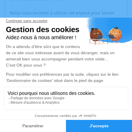
Nous vous invitons à utiliser cet espace pour laisser
vos condoléances, partager des photos souvenirs, une
anecdote ou exprimer vos pensées à travers des
poèmes ou des textes. Cet endroit est un lieu
d'expression dédié à honorer la mémoire de Jérôme
DAVID.
Un service de plantation d’arbre hommage est
disponible ici
.
Je rends hommage
Crémation
jeudi 13 mars 2025 à 14h30
7
Crématorium de Rety
Rue Victor Hugo Rety
Faire-part
Hommages
62720 Rety