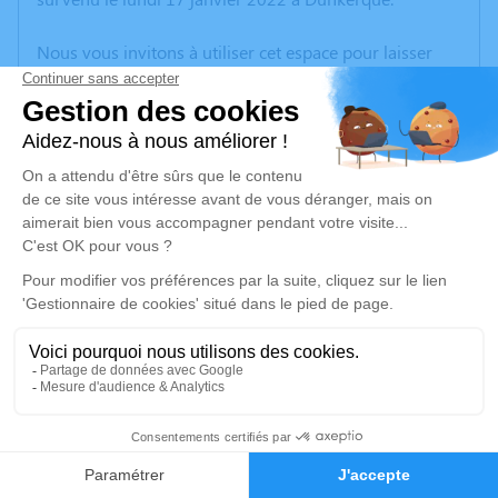
Nous vous invitons à utiliser cet espace pour laisser
vos condoléances, partager des photos souvenirs, une
anecdote ou exprimer vos pensées à travers des
poèmes ou des textes. Cet endroit est un lieu
d'expression dédié à honorer la mémoire de Jean-
Pierre COEUGNIET.
Un service de plantation d’arbre hommage est
disponible ici
.
Je rends hommage
Cérémonie civile
vendredi 21 janvier 2022 à 10h30
5
Crématorium de Rety
Rue Victor Hugo Rety
Faire-part
Hommages
62720 Rety