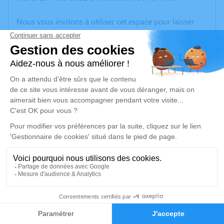
Nous vous invitons à utiliser cet espace pour laisser
vos condoléances, partager des photos souvenirs, une
anecdote ou exprimer vos pensées à travers des
poèmes ou des textes. Cet endroit est un lieu
d'expression dédié à honorer la mémoire de Jean-
Marie DEVIN.
Un service de plantation d’arbre hommage est
disponible ici
.
Je rends hommage
Cérémonie religieuse
samedi 19 mars 2022 à 10h30
2
Église Saint Médard de Tournehem-sur-la-
Hem
Faire-part
Hommages
62890 Tournehem-sur-la-Hem