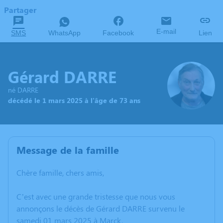
Partager
E-mail
SMS
WhatsApp
Facebook
Lien
Gérard DARRE
né DARRE
décédé le 1 mars 2025 à l'âge de 73 ans
Message de la famille
Chère famille, chers amis,
C’est avec une grande tristesse que nous vous
annonçons le décès de Gérard DARRE survenu le
samedi 01 mars 2025 à Marck.