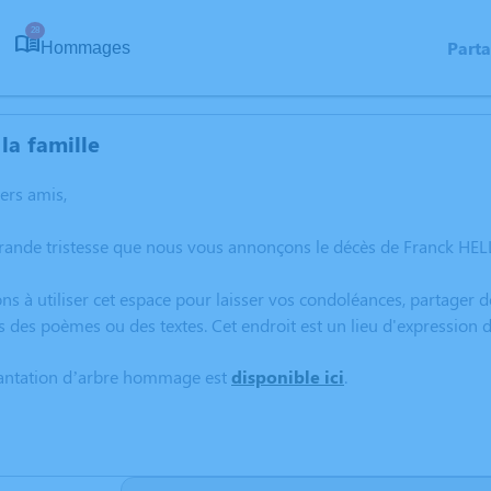
28
Part
Hommages
la famille
hers amis,
grande tristesse que nous vous annonçons le décès de Franck HE
ns à utiliser cet espace pour laisser vos condoléances, partager
s des poèmes ou des textes. Cet endroit est un lieu d'expressio
lantation d’arbre hommage est
disponible ici
.