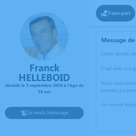
Faire-part
Message de 
Chère famille, c
Franck
C’est avec une 
HELLEBOID
Nous vous invito
décédé le 3 septembre 2024 à l'âge de
pensées à traver
59 ans
Un service de p
Je rends hommage