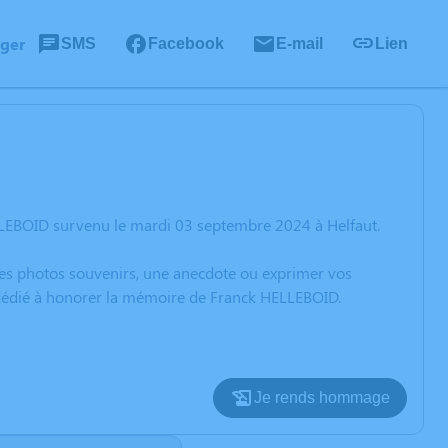
ager
SMS
Facebook
E-mail
Lien
LLEBOID survenu le mardi 03 septembre 2024 à Helfaut.
 des photos souvenirs, une anecdote ou exprimer vos
n dédié à honorer la mémoire de Franck HELLEBOID.
Je rends hommage