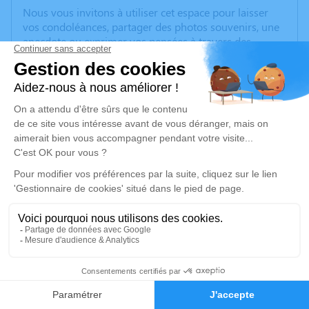
Nous vous invitons à utiliser cet espace pour laisser
vos condoléances, partager des photos souvenirs, une
anecdote ou exprimer vos pensées à travers des
poèmes ou des textes. Cet endroit est un lieu
d'expression dédié à honorer la mémoire de
Christophe HOLLANT.
Un service de plantation d’arbre hommage est
disponible ici
.
Je rends hommage
Cérémonie religieuse
Ce service se déroulera dans l'intimité familiale
61
Je rends hommage
Faire-part
Hommages
Déroulé des obsèques