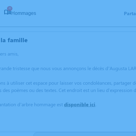
20
Part
Hommages
la famille
hers amis,
grande tristesse que nous vous annonçons le décès d’Augusta LAR
ns à utiliser cet espace pour laisser vos condoléances, partager
s des poèmes ou des textes. Cet endroit est un lieu d'expressi
lantation d’arbre hommage est
disponible ici
.