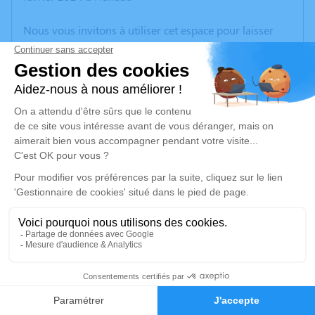
Nous vous invitons à utiliser cet espace pour laisser
vos condoléances, partager des photos souvenirs, une
anecdote ou exprimer vos pensées à travers des
poèmes ou des textes. Cet endroit est un lieu
d'expression dédié à honorer la mémoire d’Annick
VETU.
Un service de plantation d’arbre hommage est
disponible ici
.
Je rends hommage
Cérémonie religieuse
vendredi 09 février 2024 à 09h30
32
Église Saint Gilles de Watten
59143 Watten
Faire-part
Hommages